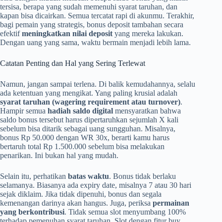
tersisa, berapa yang sudah memenuhi syarat taruhan, dan
kapan bisa dicairkan. Semua tercatat rapi di akunmu. Terakhir,
bagi pemain yang strategis, bonus deposit tambahan secara
efektif
meningkatkan nilai deposit
yang mereka lakukan.
Dengan uang yang sama, waktu bermain menjadi lebih lama.
Catatan Penting dan Hal yang Sering Terlewat
Namun, jangan sampai terlena. Di balik kemudahannya, selalu
ada ketentuan yang mengikat. Yang paling krusial adalah
syarat taruhan (wagering requirement atau turnover)
.
Hampir semua
hadiah saldo digital
mensyaratkan bahwa
saldo bonus tersebut harus dipertaruhkan sejumlah X kali
sebelum bisa ditarik sebagai uang sungguhan. Misalnya,
bonus Rp 50.000 dengan WR 30x, berarti kamu harus
bertaruh total Rp 1.500.000 sebelum bisa melakukan
penarikan. Ini bukan hal yang mudah.
Selain itu, perhatikan
batas waktu
. Bonus tidak berlaku
selamanya. Biasanya ada expiry date, misalnya 7 atau 30 hari
sejak diklaim. Jika tidak dipenuhi, bonus dan segala
kemenangan darinya akan hangus. Juga, periksa
permainan
yang berkontribusi
. Tidak semua slot menyumbang 100%
terhadap pemenuhan syarat taruhan. Slot dengan fitur buy