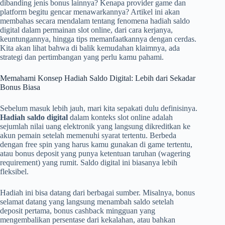
dibanding jenis bonus lainnya? Kenapa provider game dan
platform begitu gencar menawarkannya? Artikel ini akan
membahas secara mendalam tentang fenomena hadiah saldo
digital dalam permainan slot online, dari cara kerjanya,
keuntungannya, hingga tips memanfaatkannya dengan cerdas.
Kita akan lihat bahwa di balik kemudahan klaimnya, ada
strategi dan pertimbangan yang perlu kamu pahami.
Memahami Konsep Hadiah Saldo Digital: Lebih dari Sekadar
Bonus Biasa
Sebelum masuk lebih jauh, mari kita sepakati dulu definisinya.
Hadiah saldo digital
dalam konteks slot online adalah
sejumlah nilai uang elektronik yang langsung dikreditkan ke
akun pemain setelah memenuhi syarat tertentu. Berbeda
dengan free spin yang harus kamu gunakan di game tertentu,
atau bonus deposit yang punya ketentuan taruhan (wagering
requirement) yang rumit. Saldo digital ini biasanya lebih
fleksibel.
Hadiah ini bisa datang dari berbagai sumber. Misalnya, bonus
selamat datang yang langsung menambah saldo setelah
deposit pertama, bonus cashback mingguan yang
mengembalikan persentase dari kekalahan, atau bahkan