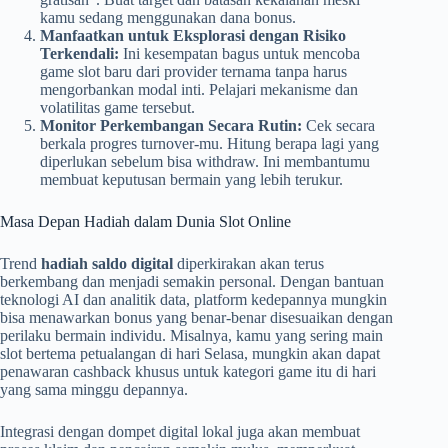
kamu sedang menggunakan dana bonus.
Manfaatkan untuk Eksplorasi dengan Risiko
Terkendali:
Ini kesempatan bagus untuk mencoba
game slot baru dari provider ternama tanpa harus
mengorbankan modal inti. Pelajari mekanisme dan
volatilitas game tersebut.
Monitor Perkembangan Secara Rutin:
Cek secara
berkala progres turnover-mu. Hitung berapa lagi yang
diperlukan sebelum bisa withdraw. Ini membantumu
membuat keputusan bermain yang lebih terukur.
Masa Depan Hadiah dalam Dunia Slot Online
Trend
hadiah saldo digital
diperkirakan akan terus
berkembang dan menjadi semakin personal. Dengan bantuan
teknologi AI dan analitik data, platform kedepannya mungkin
bisa menawarkan bonus yang benar-benar disesuaikan dengan
perilaku bermain individu. Misalnya, kamu yang sering main
slot bertema petualangan di hari Selasa, mungkin akan dapat
penawaran cashback khusus untuk kategori game itu di hari
yang sama minggu depannya.
Integrasi dengan dompet digital lokal juga akan membuat