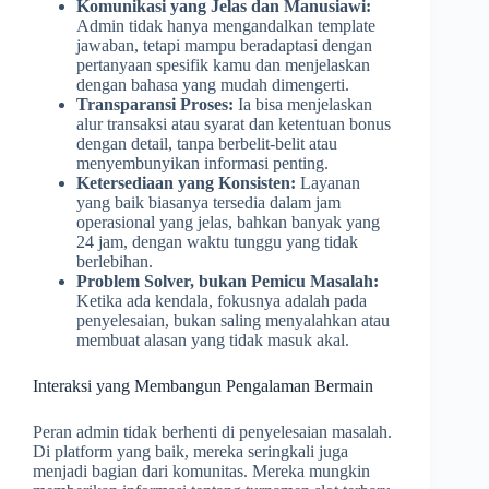
Komunikasi yang Jelas dan Manusiawi:
Admin tidak hanya mengandalkan template
jawaban, tetapi mampu beradaptasi dengan
pertanyaan spesifik kamu dan menjelaskan
dengan bahasa yang mudah dimengerti.
Transparansi Proses:
Ia bisa menjelaskan
alur transaksi atau syarat dan ketentuan bonus
dengan detail, tanpa berbelit-belit atau
menyembunyikan informasi penting.
Ketersediaan yang Konsisten:
Layanan
yang baik biasanya tersedia dalam jam
operasional yang jelas, bahkan banyak yang
24 jam, dengan waktu tunggu yang tidak
berlebihan.
Problem Solver, bukan Pemicu Masalah:
Ketika ada kendala, fokusnya adalah pada
penyelesaian, bukan saling menyalahkan atau
membuat alasan yang tidak masuk akal.
Interaksi yang Membangun Pengalaman Bermain
Peran admin tidak berhenti di penyelesaian masalah.
Di platform yang baik, mereka seringkali juga
menjadi bagian dari komunitas. Mereka mungkin