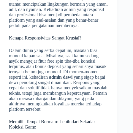
utama: menciptakan lingkungan bermain yang aman,
adil, dan nyaman. Kehadiran admin yang responsif
dan profesional bisa menjadi pembeda antara
platform yang asal-asalan dan yang benar-benar
peduli pada pengalaman membernya.
Kenapa Responsivitas Sangat Krusial?
Dalam dunia yang serba cepat ini, masalah bisa
muncul kapan saja. Misalnya, saat kamu sedang
asyik mengejar fitur free spin tiba-tiba koneksi
terputus, atau bonus deposit yang seharusnya masuk
ternyata belum juga muncul. Di momen-momen
seperti ini, kehadiran
admin dewi
yang sigap bagai
dewi penolong sangat dinantikan. Respons yang
cepat dan solutif tidak hanya menyelesaikan masalah
teknis, tetapi juga membangun kepercayaan. Pemain
akan merasa dihargai dan dilayani, yang pada
akhirnya meningkatkan loyalitas mereka terhadap
platform tersebut.
Memilih Tempat Bermain: Lebih dari Sekadar
Koleksi Game