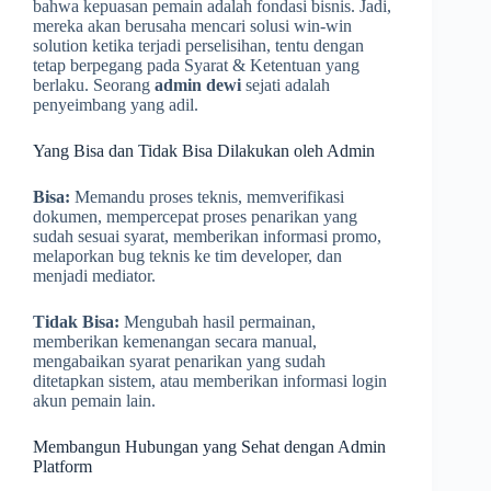
bahwa kepuasan pemain adalah fondasi bisnis. Jadi,
mereka akan berusaha mencari solusi win-win
solution ketika terjadi perselisihan, tentu dengan
tetap berpegang pada Syarat & Ketentuan yang
berlaku. Seorang
admin dewi
sejati adalah
penyeimbang yang adil.
Yang Bisa dan Tidak Bisa Dilakukan oleh Admin
Bisa:
Memandu proses teknis, memverifikasi
dokumen, mempercepat proses penarikan yang
sudah sesuai syarat, memberikan informasi promo,
melaporkan bug teknis ke tim developer, dan
menjadi mediator.
Tidak Bisa:
Mengubah hasil permainan,
memberikan kemenangan secara manual,
mengabaikan syarat penarikan yang sudah
ditetapkan sistem, atau memberikan informasi login
akun pemain lain.
Membangun Hubungan yang Sehat dengan Admin
Platform