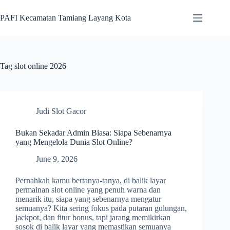
Skip
to
PAFI Kecamatan Tamiang Layang Kota
content
Tag
slot online 2026
Judi Slot Gacor
Bukan Sekadar Admin Biasa: Siapa Sebenarnya
yang Mengelola Dunia Slot Online?
June 9, 2026
Pernahkah kamu bertanya-tanya, di balik layar
permainan slot online yang penuh warna dan
menarik itu, siapa yang sebenarnya mengatur
semuanya? Kita sering fokus pada putaran gulungan,
jackpot, dan fitur bonus, tapi jarang memikirkan
sosok di balik layar yang memastikan semuanya