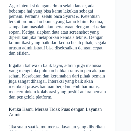
Agar interaksi dengan admin selalu lancar, ada
beberapa hal yang bisa kamu lakukan sebagai
pemain. Pertama, selalu baca Syarat & Ketentuan
terkait promo atau bonus yang kamu klaim. Kedua,
sampaikan masalah atau pertanyaan dengan jelas dan
sopan. Ketiga, siapkan data atau screenshot yang
diperlukan jika melaporkan kendala teknis. Dengan
komunikasi yang baik dari kedua belah pihak, segala
urusan administratif bisa diselesaikan dengan cepat
dan efisien.
Ingatlah bahwa di balik layar, admin juga manusia
yang mengelola puluhan bahkan ratusan percakapan
sehari. Kesabaran dan keramahan dari pihak pemain
juga sangat dihargai. Interaksi yang baik akan
membuat proses bantuan berjalan lebih harmonis,
mencerminkan kolaborasi yang positif antara pemain
dan pengelola platform.
Ketika Kamu Merasa Tidak Puas dengan Layanan
Admin
Jika suatu saat kamu merasa layanan yang diberikan